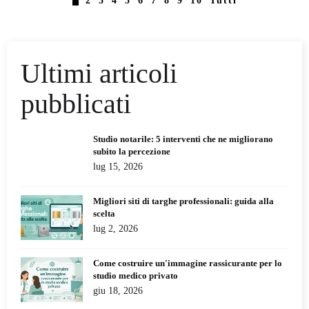
1
2
3
4
5
6
7
8
9
10
Tutti
Ultimi articoli
pubblicati
Studio notarile: 5 interventi che ne migliorano
subito la percezione
lug 15, 2026
Migliori siti di targhe professionali: guida alla
scelta
lug 2, 2026
Come costruire un'immagine rassicurante per lo
studio medico privato
giu 18, 2026