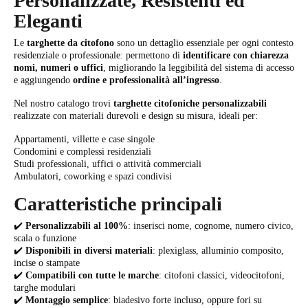
Personalizzate, Resistenti ed
Eleganti
Le
targhette da citofono
sono un dettaglio essenziale per ogni contesto
residenziale o professionale: permettono di
identificare con chiarezza
nomi, numeri o uffici
, migliorando la leggibilità del sistema di accesso
e aggiungendo
ordine e professionalità all’ingresso
.
Nel nostro catalogo trovi
targhette citofoniche personalizzabili
realizzate con materiali durevoli e design su misura, ideali per:
Appartamenti, villette e case singole
Condomini e complessi residenziali
Studi professionali, uffici o attività commerciali
Ambulatori, coworking e spazi condivisi
Caratteristiche principali
✔️
Personalizzabili al 100%
: inserisci nome, cognome, numero civico,
scala o funzione
✔️
Disponibili in diversi materiali
: plexiglass, alluminio composito,
incise o stampate
✔️
Compatibili con tutte le marche
: citofoni classici, videocitofoni,
targhe modulari
✔️
Montaggio semplice
: biadesivo forte incluso, oppure fori su