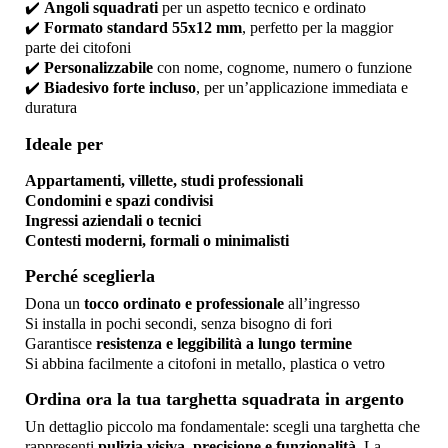
✔️
Angoli squadrati
per un aspetto tecnico e ordinato
✔️
Formato standard 55x12 mm
, perfetto per la maggior
parte dei citofoni
✔️
Personalizzabile
con nome, cognome, numero o funzione
✔️
Biadesivo forte incluso
, per un’applicazione immediata e
duratura
Ideale per
Appartamenti, villette, studi professionali
Condomini e spazi condivisi
Ingressi aziendali o tecnici
Contesti moderni, formali o minimalisti
Perché sceglierla
Dona un
tocco ordinato e professionale
all’ingresso
Si installa in pochi secondi, senza bisogno di fori
Garantisce
resistenza e leggibilità a lungo termine
Si abbina facilmente a citofoni in metallo, plastica o vetro
Ordina ora la tua targhetta squadrata in argento
Un dettaglio piccolo ma fondamentale: scegli una targhetta che
rappresenti
pulizia visiva, precisione e funzionalità
. La