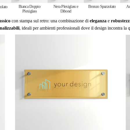
Bianca Doppio
Nera Plexiglass e
Bronzo Spazzolato
Ar
olato
Plexiglass
Dibond
assico
con stampa sul retro: una combinazione di
eleganza
e
robustezz
nalizzabili
, ideali per ambienti professionali dove il design incontra la q