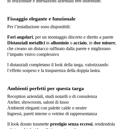
in orizzontale e intestazioni aziendali ben distribuite.
Fissaggio elegante e funzionale
Per l’installazione sono disponibili:
Fori angolari
, per un montaggio discreto e diretto a parete
Distanziali metallici
in
alluminio
o
acciaio
, in
due misure
,
che creano un distacco raffinato dalla parete e migliorano
l’impatto visivo complessivo
I distanziali completano il look della targa, valorizzando
l’effetto sospeso e la trasparenza della doppia lastra.
Ambienti perfetti per questa targa
Reception aziendali, studi notarili o di consulenza
Atelier, showroom, saloni di lusso
Ambienti eleganti con palette calde o neutre
Ingressi, pareti interne o vetrine di rappresentanza
Il look dorato trasmette
prestigio senza eccessi
, rendendola