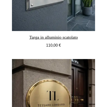
professionali per esterno in ottone
, sappiamo che la
struttura scatolata è quella che produce l'impatto visivo più
immediato e duraturo. Non perché sia la più elaborata
graficamente, ma perché ha una presenza tridimensionale
che le targhe piane non possono replicare. La Orvia è
progettata per questo: per essere riconoscibile come oggetto
di qualità prima ancora di essere avvicinata.
Targa in alluminio scatolato
Noi di TargheProfessionali curiamo la tua immagine.
110,00 €
Acquista ora la tua targa in ottone Orvia