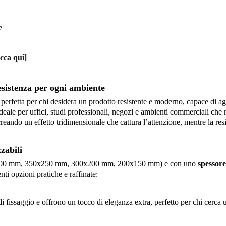
e
icca qui]
esistenza per ogni ambiente
 perfetta per chi desidera un prodotto resistente e moderno, capace di a
 ideale per uffici, studi professionali, negozi e ambienti commerciali che
 creando un effetto tridimensionale che cattura l’attenzione, mentre la re
zabili
00 mm, 350x250 mm, 300x200 mm, 200x150 mm) e con uno
spessor
nti opzioni pratiche e raffinate:
di fissaggio e offrono un tocco di eleganza extra, perfetto per chi cerca