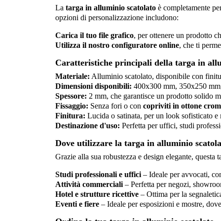
La
targa in alluminio scatolato
è completamente perso
opzioni di personalizzazione includono:
Carica il tuo file grafico
, per ottenere un prodotto c
Utilizza il nostro configuratore online
, che ti perme
Caratteristiche principali della targa in all
Materiale:
Alluminio scatolato, disponibile con finitu
Dimensioni disponibili:
400x300 mm, 350x250 mm
Spessore:
2 mm, che garantisce un prodotto solido m
Fissaggio:
Senza fori o con
copriviti in ottone cro
Finitura:
Lucida o satinata, per un look sofisticato 
Destinazione d'uso:
Perfetta per uffici, studi profe
Dove utilizzare la targa in alluminio scatol
Grazie alla sua robustezza e design elegante, questa 
Studi professionali e uffici
– Ideale per avvocati, com
Attività commerciali
– Perfetta per negozi, showroom
Hotel e strutture ricettive
– Ottima per la segnaletica
Eventi e fiere
– Ideale per esposizioni e mostre, dove