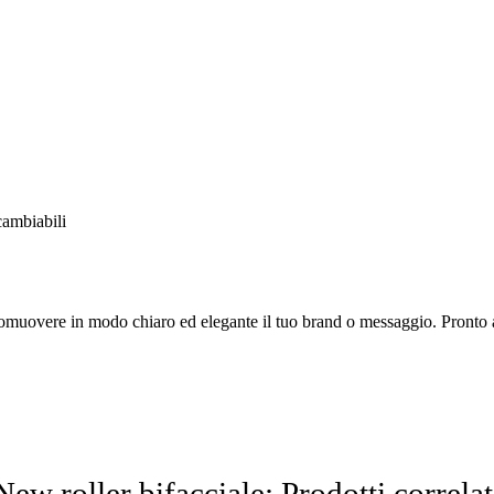
rcambiabili
omuovere in modo chiaro ed elegante il tuo brand o messaggio. Pronto al
New roller bifacciale: Prodotti correlat