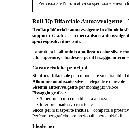
Per visionare l'informativa su spedizione e resi
[cl
Roll-Up Bifacciale Autoavvolgente – 
Il
roll-up bifacciale autoavvolgente in alluminio si
supporto
. Grazie al suo
meccanismo autoavvolgen
spazi espositivi itineranti
.
La struttura in
alluminio anodizzato color silver
conf
lato superiore
, e
biadesivo per il fissaggio inferior
Caratteristiche principali
Struttura bifacciale
per comunicare su entrambi i lat
Alluminio anodizzato silver
– elegante e durevole
Sistema autoavvolgente
per montaggio veloce
Fissaggio grafica
:
• Superiore: barra con chiusura a pinza
• Inferiore: biadesivo resistente
Sacca per il trasporto inclusa
– compatta e protetti
Perfetto per grafiche promozionali intercambiabili
Ideale per