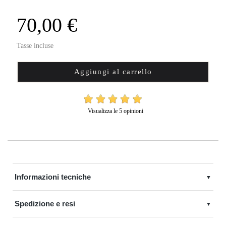
70,00 €
Tasse incluse
Aggiungi al carrello
Visualizza le 5 opinioni
Informazioni tecniche
▼
Materiale e finitura:
Ottone satinato bisellato
Spedizione e resi
▼
Spessore:
2 mm
Spedizione standard:
2–4 giorni lavorativi, non