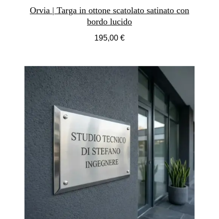
bisogno di essere dichiarata a voce alta. La Alvera è
Orvia | Targa in ottone scatolato satinato con
progettata per questo profilo: chi sa già che cosa vale e vuole
bordo lucido
che anche l'ingresso lo comunichi, nel modo più preciso e
senza eccessi.
195,00 €
Acquista ora la tua targa in ottone Alvera