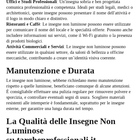
Uffici e Studi Professionali
: Un'insegna sobria e ben progettata
comunica professionalità e competenza. Ideali per studi legali, medici o
architettonici, queste insegne possono presentare il nome dell'attività e
il logo in modo chiaro e distintivo.
Ristoranti e Caffè
: Le insegne non luminose possono essere utilizzate
per comunicare il nome del locale e le specialità offerte. Possono anche
includere informazioni sui servizi, come il Wi-Fi gratuito o la presenza
di prodotti biologici.
Attività Commerciali e Servizi
: Le insegne non luminose possono
essere utilizzate in qualsiasi settore, da saloni di bellezza a officine
meccaniche, contribuendo a creare un’identità visiva coerente.
Manutenzione e Durata
Le insegne non luminose, sebbene richiedano meno manutenzione
rispetto a quelle luminose, beneficiano comunque di alcune attenzioni.
È consigliabile effettuare una pulizia regolare per rimuovere polvere e
sporcizia, e controllare eventuali segni di usura. Scegliere materiali
resistenti alle intemperie è fondamentale, soprattutto per le insegne
esterne, per garantire una lunga durata nel tempo.
La Qualità delle Insegne Non
Luminose
su
targheprofessionali.it