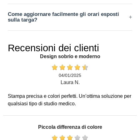
prima del montaggio.
Panno morbido e detergente neutro. Evitare solventi o
Come aggiornare facilmente gli orari esposti
abrasivi. Per metalli lucidi è meglio usare panni specifici anti-
+
sulla targa?
alone.
Possiamo predisporre una sezione dedicata agli orari con
riga sostituibile o realizzare una mini-targhetta aggiuntiva
Recensioni dei clienti
coordinata. In alternativa, aggiorniamo la grafica e
Design sobrio e moderno
ristampiamo la placca mantenendo lo stesso formato e
fissaggi.
04/01/2025
Laura N.
Stampa precisa e colori perfetti. Un’ottima soluzione per
qualsiasi tipo di studio medico.
Piccola differenza di colore