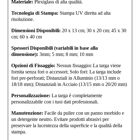
Materiale:
Plexiglass di alta qualità.
Tecnologia di Stampa:
Stampa UV diretta ad alta
risoluzione.
Dimensioni Disponibili:
20 x 13 cm;
30 x 20 cm;
45 x 30
cm;
60 x 40 cm
Spessori Disponibili (variabili in base alla
dimensione):
3mm;
5 mm
; 8 mm;
10 mm
Opzioni di Fissaggio:
Nessun fissaggio
:
La targa viene
fornita senza fori o accessori;
Solo fori:
La targa include
fori pre-perforati;
Distanziali in Alluminio (13/13 mm o
18/18 mm);
Distanziali in Acciaio (13/15 mm o 20/20 mm)
Personalizzazione:
La targa è completamente
personalizzabile con i tuoi dati professionali.
Manutenzione:
Facile da pulire con un panno morbido e
un detergente neutro. Evitare prodotti abrasivi per
preservare la lucentezza della superficie e la qualità della
stampa.