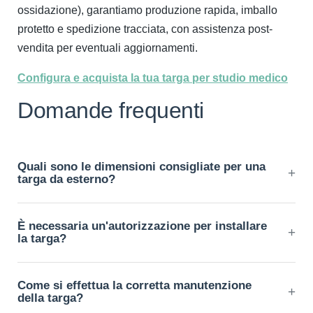
ossidazione), garantiamo produzione rapida, imballo
protetto e spedizione tracciata, con assistenza post-
vendita per eventuali aggiornamenti.
Configura e acquista la tua targa per studio medico
Domande frequenti
Quali sono le dimensioni consigliate per una
+
targa da esterno?
Per ingressi su strada suggeriamo 30×20 cm; in contesti
È necessaria un'autorizzazione per installare
condominiali spesso è adatta 25×20 cm. Offriamo formati
+
la targa?
personalizzati per uniformarsi alle targhe esistenti dello
stabile.
In condominio o su suolo pubblico può essere richiesta
Come si effettua la corretta manutenzione
autorizzazione o comunicazione preventiva. Verificare il
+
della targa?
regolamento condominiale e le eventuali norme comunali