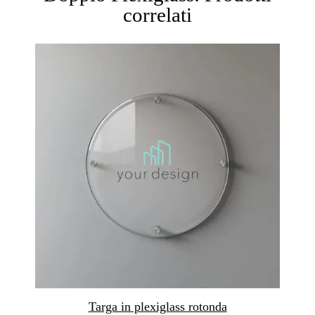
correlati
Targa in plexiglass rotonda